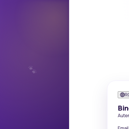
🐾
R
Bin
Auten
Email