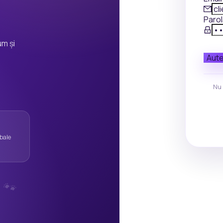
Paro
m și
Aute
Nu 
bale
🐾