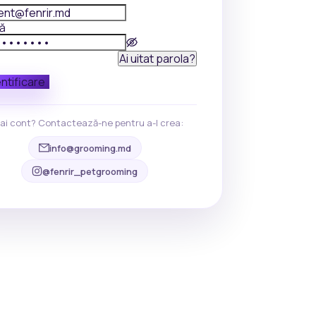
lă
Ai uitat parola?
ntificare
ai cont? Contactează-ne pentru a-l crea:
info@grooming.md
@fenrir_petgrooming