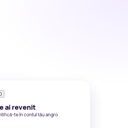
O
e ai revenit
tifică-te în contul tău angro