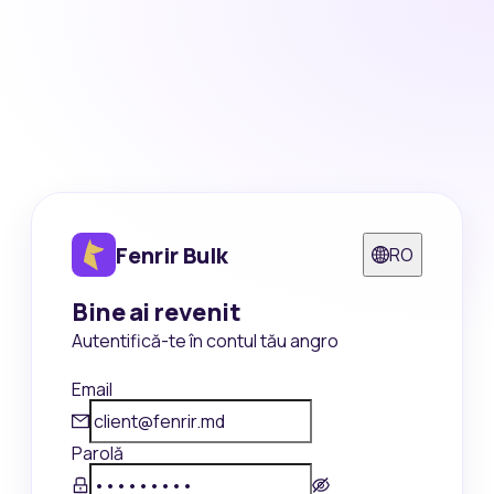
Fenrir Bulk
RO
Bine ai revenit
Autentifică-te în contul tău angro
Email
Parolă